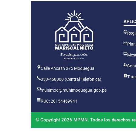
APLI
Regis
Plan
Mesa
Cont
Calle Ancash 275 Moquegua
Trám
053-458000 (Central Telefónica)
munimoq@munimoquegua.gob.pe
RUC: 20154469941
© Copyright 2026 MPMN. Todos los derechos re