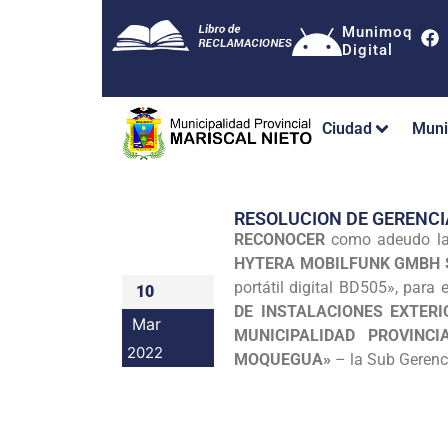
Munimoq
Digital
Ciudad
Muni
RESOLUCION DE GERENCI
RECONOCER
como adeudo la 
HYTERA MOBILFUNK GMBH 
portátil digital BD505», para 
10
DE INSTALACIONES EXTERI
Mar
MUNICIPALIDAD PROVINC
2022
MOQUEGUA»
– la Sub Gerenci