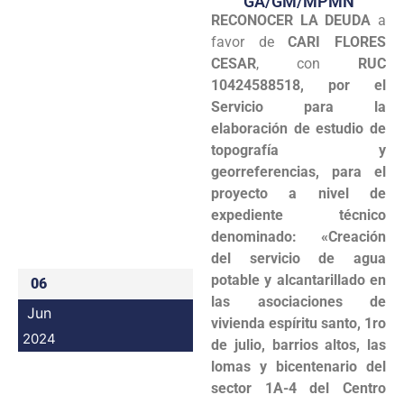
GA/GM/MPMN
RECONOCER LA DEUDA
a
Programas
favor de
CARI FLORES
Intranet
CESAR
, con
RUC
10424588518, por el
Servicio para la
elaboración de estudio de
topografía y
georreferencias, para el
proyecto a nivel de
expediente técnico
denominado: «Creación
del servicio de agua
potable y alcantarillado en
06
las asociaciones de
Jun
vivienda espíritu santo, 1ro
2024
de julio, barrios altos, las
lomas y bicentenario del
sector 1A-4 del Centro