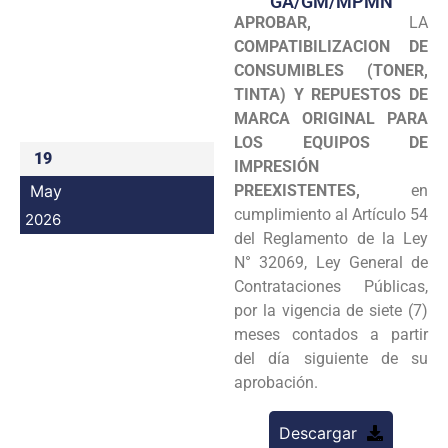
GA/GM/MPMN
APROBAR,
LA
Programas
COMPATIBILIZACION DE
Intranet
CONSUMIBLES (TONER,
TINTA) Y REPUESTOS DE
MARCA ORIGINAL PARA
LOS EQUIPOS DE
19
IMPRESIÓN
May
PREEXISTENTES,
en
cumplimiento al Artículo 54
2026
del Reglamento de la Ley
N° 32069, Ley General de
Contrataciones Públicas,
por la vigencia de siete (7)
meses contados a partir
del día siguiente de su
aprobación.
Descargar