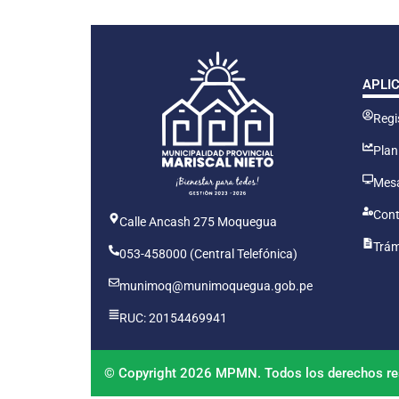
APLI
Regis
Plan
Mesa
Cont
Calle Ancash 275 Moquegua
Trám
053-458000 (Central Telefónica)
munimoq@munimoquegua.gob.pe
RUC: 20154469941
© Copyright 2026 MPMN. Todos los derechos re