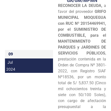
GA/GM/MPMN
RECONOCER LA DEUDA,
a
Programas
favor del proveedor
GRIFO
Intranet
MUNICIPAL MOQUEGUA
con RUC Nº 20154469941,
por el SUMINISTRO DE
COMBUSTIBLE, para el
MANTENIMIENTO DE
PARQUES y JARDINES DE
SERVICIOS PÚBLICOS
,
09
prestación contenida en la
Jul
Orden de Compra Nº 3801-
2024
2022, con Registro SIAF
Nº18536, por un monto
total de S/ 5,837.50 (Cinco
mil ochocientos treinta y
siete con 50/100 Soles),
con cargo de afectación
presupuestal a la