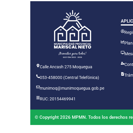
APLI
Regis
Plan
Mesa
Cont
Calle Ancash 275 Moquegua
Trám
053-458000 (Central Telefónica)
munimoq@munimoquegua.gob.pe
RUC: 20154469941
© Copyright 2026 MPMN. Todos los derechos re