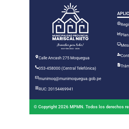
APLI
Regis
Plan
Mesa
Cont
Calle Ancash 275 Moquegua
Trám
053-458000 (Central Telefónica)
munimoq@munimoquegua.gob.pe
RUC: 20154469941
© Copyright 2026 MPMN. Todos los derechos re