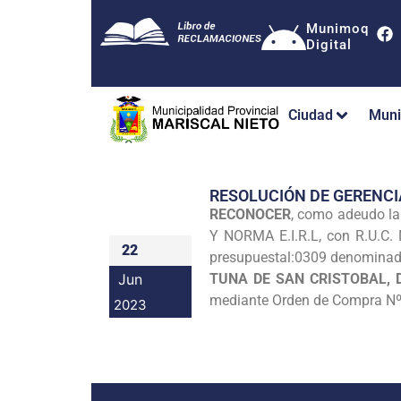
Munimoq
Digital
Ciudad
Muni
RESOLUCIÓN DE GERENCI
RECONOCER
, como adeudo la 
Y NORMA E.I.R.L, con R.U.C
22
presupuestal:0309 denomina
Jun
TUNA DE SAN CRISTOBAL, 
mediante Orden de Compra N
2023