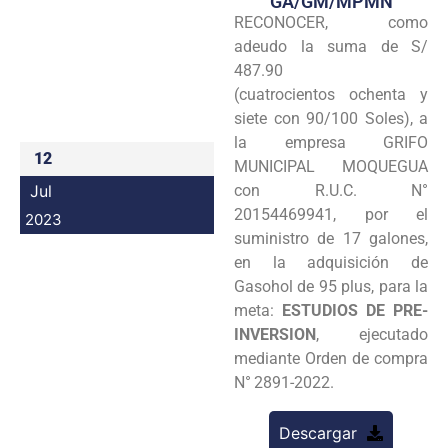
GA/GM/MPMN
RECONOCER, como
Programas
adeudo la suma de S/
Intranet
487.90
(cuatrocientos ochenta y
siete con 90/100 Soles), a
la empresa GRIFO
12
MUNICIPAL MOQUEGUA
Jul
con R.U.C. N°
20154469941, por el
2023
suministro de 17 galones,
en la adquisición de
Gasohol de 95 plus, para la
meta:
ESTUDIOS DE PRE-
INVERSION
, ejecutado
mediante Orden de compra
N°
2891-2022.
Descargar