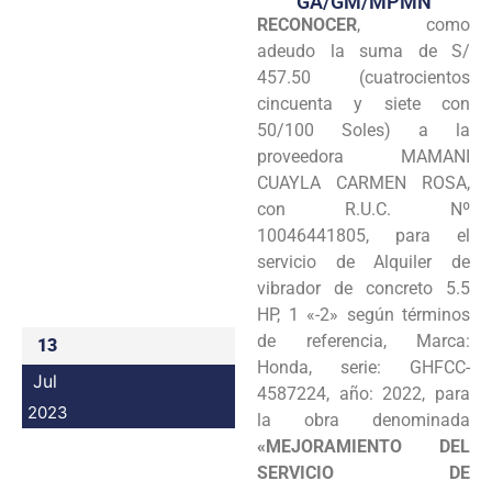
GA/GM/MPMN
RECONOCER
, como
Programas
adeudo la suma de S/
Intranet
457.50 (cuatrocientos
cincuenta y siete con
50/100 Soles) a la
proveedora MAMANI
CUAYLA CARMEN ROSA,
con R.U.C. Nº
10046441805, para el
servicio de Alquiler de
vibrador de concreto 5.5
HP, 1 «-2» según términos
de referencia, Marca:
13
Honda, serie: GHFCC-
Jul
4587224, año: 2022, para
2023
la obra denominada
«MEJORAMIENTO DEL
SERVICIO DE