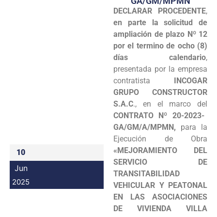
GA/GM/MPMN
DECLARAR PROCEDENTE
,
Programas
en parte la solicitud de
Intranet
ampliación de plazo Nº 12
por el termino de ocho (8)
días calendario
,
presentada por la empresa
contratista
INCOGAR
GRUPO CONSTRUCTOR
S.A.C
., en el marco del
CONTRATO Nº 20-2023-
GA/GM/A/MPMN,
para la
Ejecución de Obra
«MEJORAMIENTO DEL
10
SERVICIO DE
Jun
TRANSITABILIDAD
2025
VEHICULAR Y PEATONAL
EN LAS ASOCIACIONES
DE VIVIENDA VILLA