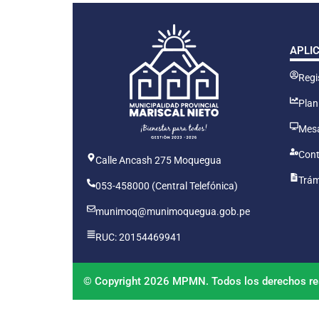
APLI
Regis
Plan
Mesa
Cont
Calle Ancash 275 Moquegua
Trám
053-458000 (Central Telefónica)
munimoq@munimoquegua.gob.pe
RUC: 20154469941
© Copyright 2026 MPMN. Todos los derechos re