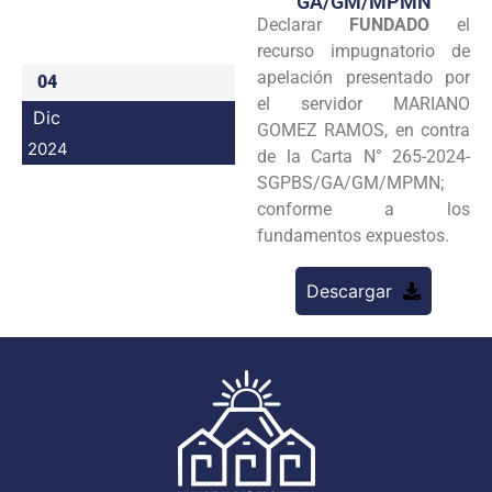
GA/GM/MPMN
Declarar
FUNDADO
el
Programas
recurso impugnatorio de
Intranet
apelación presentado por
04
el servidor MARIANO
Dic
GOMEZ RAMOS, en contra
2024
de la Carta N° 265-2024-
SGPBS/GA/GM/MPMN;
conforme a los
fundamentos expuestos.
Descargar