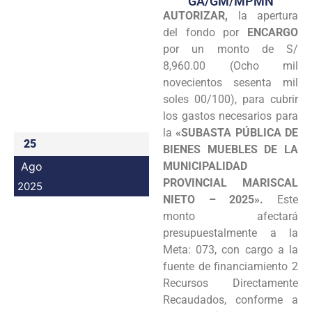
GA/GM/MPMN
AUTORIZAR,
la apertura
Programas
del fondo por
ENCARGO
Intranet
por un monto de S/
8,960.00 (Ocho mil
novecientos sesenta mil
soles 00/100), para cubrir
los gastos necesarios para
la
«SUBASTA PÚBLICA DE
25
BIENES MUEBLES DE LA
Ago
MUNICIPALIDAD
PROVINCIAL MARISCAL
2025
NIETO – 2025».
Este
monto afectará
presupuestalmente a la
Meta: 073, con cargo a la
fuente de financiamiento 2
Recursos Directamente
Recaudados, conforme a