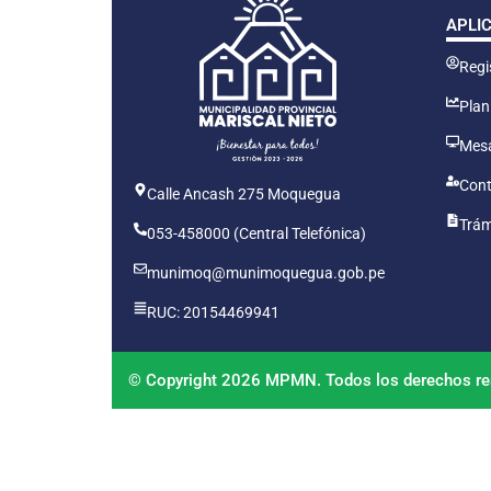
APLI
Regis
Plan
Mesa
Cont
Calle Ancash 275 Moquegua
Trám
053-458000 (Central Telefónica)
munimoq@munimoquegua.gob.pe
RUC: 20154469941
© Copyright 2026 MPMN. Todos los derechos re