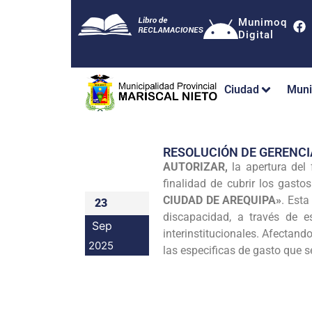
Munimoq
Digital
Ciudad
Muni
RESOLUCIÓN DE GERENCI
AUTORIZAR,
la apertura del
finalidad de cubrir los gas
CIUDAD DE AREQUIPA»
. Esta
23
discapacidad, a través de e
Sep
interinstitucionales. Afectan
2025
las especificas de gasto que s