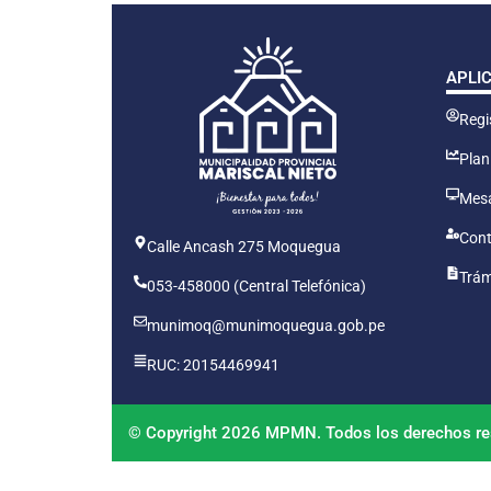
APLI
Regis
Plan
Mesa
Cont
Calle Ancash 275 Moquegua
Trám
053-458000 (Central Telefónica)
munimoq@munimoquegua.gob.pe
RUC: 20154469941
© Copyright 2026 MPMN. Todos los derechos re