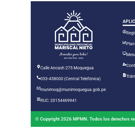
APLI
Regis
Plan
Mesa
Cont
Calle Ancash 275 Moquegua
Trám
053-458000 (Central Telefónica)
munimoq@munimoquegua.gob.pe
RUC: 20154469941
© Copyright 2026 MPMN. Todos los derechos re