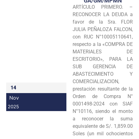
GA/GM/MPMN
ARTÍCULO PRIMERO. –
Programas
RECONOCER LA DEUDA a
Intranet
favor de la Sra. FLOR
JULIA PEÑALOZA FALCON,
con RUC N°10005110641,
respecto a la «COMPRA DE
MATERIALES DE
ESCRITORIO», PARA LA
SUB GERENCIA DE
ABASTECIMIENTO Y
COMERCIALIZACION,
14
prestación resultante de la
Orden de Compra N°
Nov
0001498-2024 con SIAF
2025
N°10116, siendo el monto
a reconocer la suma
equivalente de S/. 1,859.00
Soles (un mil ochocientos