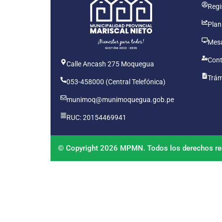
Regis
Plan
Mesa
Cont
Calle Ancash 275 Moquegua
Trám
053-458000 (Central Telefónica)
munimoq@munimoquegua.gob.pe
RUC: 20154469941
© Copyright 2026 MPMN. Todos los derechos re