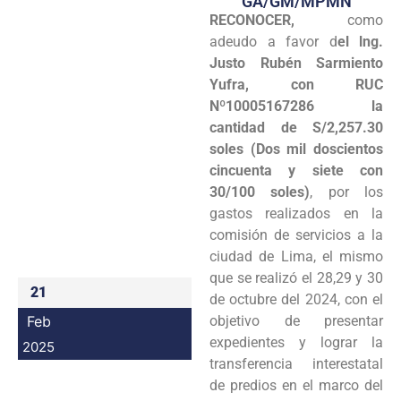
GA/GM/MPMN
RECONOCER,
como
Programas
adeudo a favor d
el lng.
Intranet
Justo Rubén Sarmiento
Yufra, con RUC
Nº10005167286 la
cantidad de S/2,257.30
soles (Dos mil doscientos
cincuenta y siete con
30/100 soles)
, por los
gastos realizados en la
comisión de servicios a la
ciudad de Lima, el mismo
que se realizó el 28,29 y 30
21
de octubre del 2024, con el
Feb
objetivo de presentar
expedientes y lograr la
2025
transferencia interestatal
de predios en el marco del