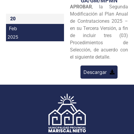
GA/GM/MPMN
APROBAR
, la Segunda
Programas
Modificación al Plan Anual
20
Intranet
de Contrataciones 2025 –
Feb
en su Tercera Versión, a fin
de incluir tres (03)
2025
Procedimientos de
Selección, de acuerdo con
el siguiente detalle.
Descargar