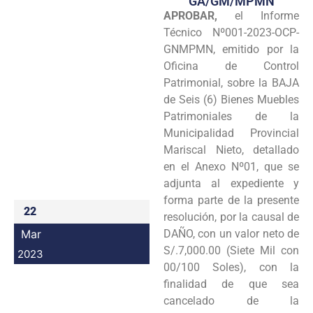
GA/GM/MPMN
APROBAR,
el Informe
Programas
Técnico Nº001-2023-OCP-
Intranet
GNMPMN, emitido por la
Oficina de Control
Patrimonial, sobre la BAJA
de Seis (6) Bienes Muebles
Patrimoniales de la
Municipalidad Provincial
Mariscal Nieto, detallado
en el Anexo Nº01, que se
adjunta al expediente y
forma parte de la presente
22
resolución, por la causal de
Mar
DAÑO, con un valor neto de
S/.7,000.00 (Siete Mil con
2023
00/100 Soles), con la
finalidad de que sea
cancelado de la