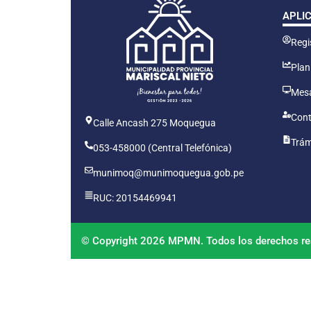
APLI
Regis
Plan
Mesa
Cont
Calle Ancash 275 Moquegua
Trám
053-458000 (Central Telefónica)
munimoq@munimoquegua.gob.pe
RUC: 20154469941
© Copyright 2026 MPMN. Todos los derechos re