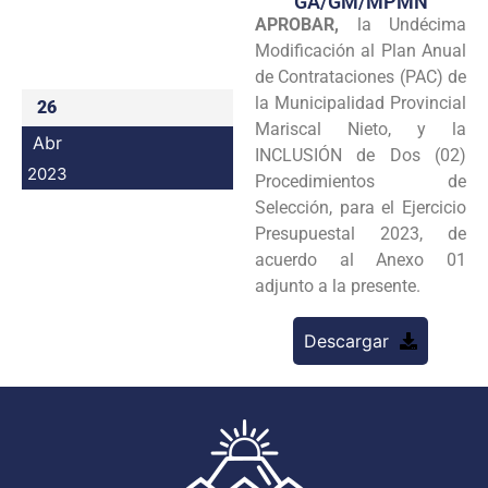
GA/GM/MPMN
APROBAR,
la Undécima
Programas
Modificación al Plan Anual
Intranet
de Contrataciones (PAC) de
la Municipalidad Provincial
26
Mariscal Nieto, y la
Abr
INCLUSIÓN de Dos (02)
2023
Procedimientos de
Selección, para el Ejercicio
Presupuestal 2023, de
acuerdo al Anexo 01
adjunto a la presente.
Descargar