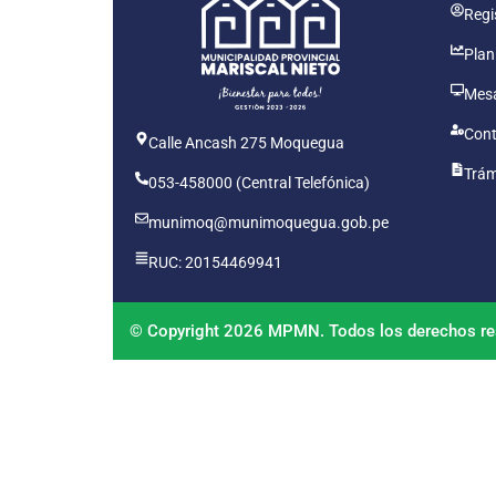
Regis
Plan
Mesa
Cont
Calle Ancash 275 Moquegua
Trám
053-458000 (Central Telefónica)
munimoq@munimoquegua.gob.pe
RUC: 20154469941
© Copyright 2026 MPMN. Todos los derechos re