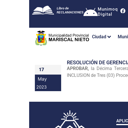
Munimoq
Digital
Ciudad
Muni
RESOLUCIÓN DE GERENCI
APROBAR,
la Décima Tercera 
17
INCLUSION de Tres (03) Proced
May
2023
APLI