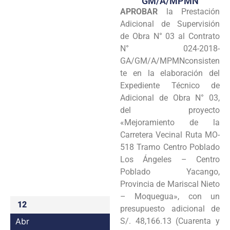
GM/A/MPMN
APROBAR
la Prestación
Programas
Adicional de Supervisión
Intranet
de Obra N° 03 al Contrato
N° 024-2018-
GA/GM/A/MPMNconsisten
te en la elaboración del
Expediente Técnico de
Adicional de Obra N° 03,
del proyecto
«Mejoramiento de la
Carretera Vecinal Ruta MO-
518 Tramo Centro Poblado
Los Ángeles – Centro
Poblado Yacango,
Provincia de Mariscal Nieto
– Moquegua», con un
12
presupuesto adicional de
Abr
S/. 48,166.13 (Cuarenta y