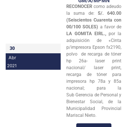
GM/A/MPMN
RECONOCER
como adeudo
Programas
la suma de:
S/. 640.00
Intranet
(Seiscientos Cuarenta con
00/100 SOLES)
a favor de
LA GOMITA EIRL.,
por la
adquisición de «Cinta
p/impresora Epson fx2190,
30
polvo de recarga de tóner
Abr
hp 26a- laser print
2021
nacional/ laser print,
recarga de tóner para
impresora hp 78a y 85a
nacional; para la
Sub Gerencia de Personal y
Bienestar Social, de la
Municipalidad Provincial
Mariscal Nieto.