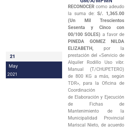
GM/A/MPMN
RECONOCER
como adeudo
Programas
la suma de:
S/. 1,365.00
Intranet
(Un Mil Trescientos
Sesenta y Cinco con
00/100 SOLES)
a favor de
PINEDA GOMEZ NILDA
ELIZABETH,
por la
prestación del «Servicio de
21
Alquiler Rodillo Uso vibr.
May
Manual (T/CHUPETERO)
2021
de 800 KG a más, según
TDR», para la Oficina de
Coordinación
de Elaboración y Ejecución
de Fichas de
Mantenimiento de la
Municipalidad Provincial
Mariscal Nieto, de acuerdo