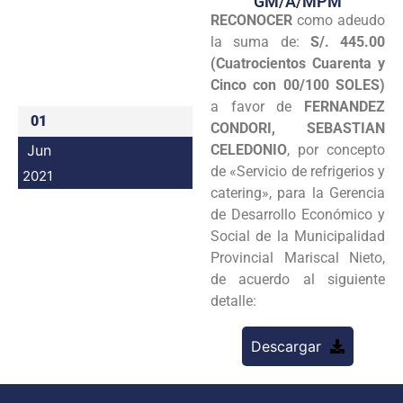
GM/A/MPM
RECONOCER
como adeudo
Programas
la suma de:
S/. 445.00
Intranet
(Cuatrocientos Cuarenta y
Cinco con 00/100 SOLES)
a favor de
FERNANDEZ
01
CONDORI, SEBASTIAN
Jun
CELEDONIO
, por concepto
de «Servicio de refrigerios y
2021
catering», para la Gerencia
de Desarrollo Económico y
Social de la Municipalidad
Provincial Mariscal Nieto,
de acuerdo al siguiente
detalle:
Descargar