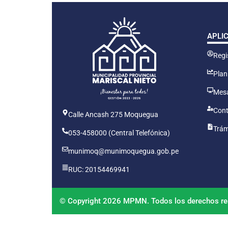
APLI
Regis
Plan
Mesa
Cont
Calle Ancash 275 Moquegua
Trám
053-458000 (Central Telefónica)
munimoq@munimoquegua.gob.pe
RUC: 20154469941
© Copyright 2026 MPMN. Todos los derechos re