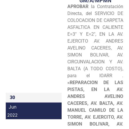
GM/A/MPMN
APROBAR
la Contratación
Programas
Directa, del SERVICIO DE
Intranet
COLOCACION DE CARPETA
ASFALTICA EN CALIENTE
E=3″ Y E=2″, EN LA AV.
EJERCITO AV. ANDRES
AVELINO CACERES, AV.
SIMON BOLIVAR, AV.
CIRCUNVALACION Y AV.
BALTA (A TODO COSTO),
para el IOARR .
«REPARACION DE LAS
PISTAS, EN LA AV.
ANDRES AVELINO
30
CACERES, AV. BALTA, AV.
Jun
MANUEL CAMILO DE LA
2022
TORRE, AV. EJERCITO, AV.
SIMON BOLIVAR, AV.