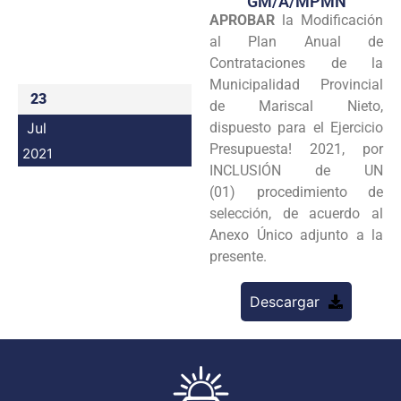
GM/A/MPMN
APROBAR
la Modificación
Programas
al Plan Anual de
Intranet
Contrataciones de la
Municipalidad Provincial
23
de Mariscal Nieto,
Jul
dispuesto para el Ejercicio
Presupuesta! 2021, por
2021
INCLUSIÓN de UN
(01) procedimiento de
selección, de acuerdo al
Anexo Único adjunto a la
presente.
Descargar