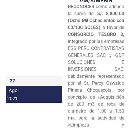
GM/A/MPMN
RECONOCER
como adeudo
Programas
la suma de:
S/. 8,800.00
Intranet
(Ocho Mil Ochocientos con
00/100 SOLES)
a favor de
CONSORCIO TESORO 3,
integrado por las empresas
ESS PERU CONTRATISTAS
GENERALES SAC y G&P
SOLUCIONES E
INVERSIONES SAC,
debidamente representado
27
por el Sr. Percy Oswaldo
Ago
Pineda Choquecota, por
concepto de «Adquisición
2021
de 200 m3 de roca de
diámetro de 1.00 a 1.50
m», para la actividad de
«Limpieza y