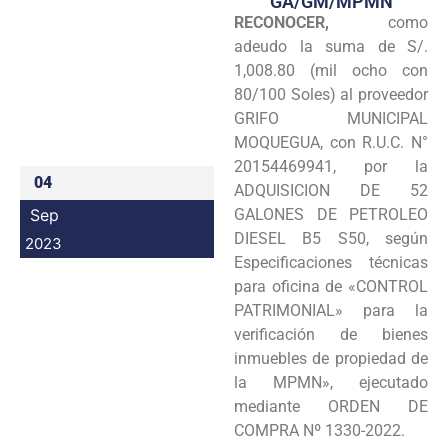
GA/GM/MPMN
RECONOCER,
como
Programas
adeudo la suma de S/.
Intranet
1,008.80 (mil ocho con
80/100 Soles) al proveedor
GRIFO MUNICIPAL
MOQUEGUA, con R.U.C. N°
20154469941, por la
04
ADQUISICION DE 52
Sep
GALONES DE PETROLEO
DIESEL B5 S50, según
2023
Especificaciones técnicas
para oficina de «CONTROL
PATRIMONIAL» para la
verificación de bienes
inmuebles de propiedad de
la MPMN», ejecutado
mediante ORDEN DE
COMPRA Nº 1330-2022.