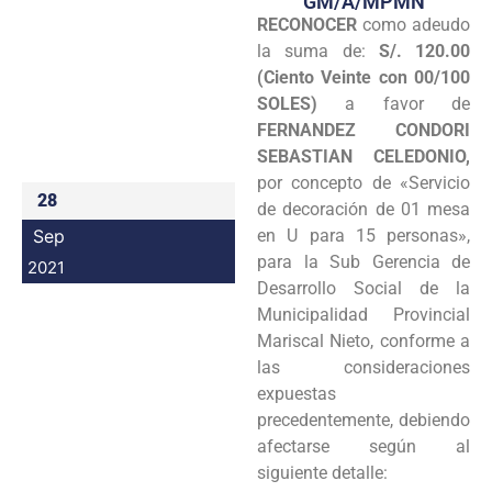
GM/A/MPMN
RECONOCER
como adeudo
Programas
la suma de:
S/. 120.00
Intranet
(Ciento Veinte con 00/100
SOLES)
a favor de
FERNANDEZ CONDORI
SEBASTIAN CELEDONIO,
por concepto de «Servicio
28
de decoración de 01 mesa
Sep
en U para 15 personas»,
para la Sub Gerencia de
2021
Desarrollo Social de la
Municipalidad Provincial
Mariscal Nieto, conforme a
las consideraciones
expuestas
precedentemente, debiendo
afectarse según al
siguiente detalle: