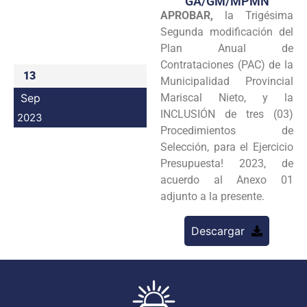
GA/GM/MPMN
APROBAR,
la Trigésima
Programas
Segunda modificación del
Intranet
Plan Anual de
Contrataciones (PAC) de la
13
Municipalidad Provincial
Sep
Mariscal Nieto, y la
INCLUSIÓN de tres (03)
2023
Procedimientos de
Selección, para el Ejercicio
Presupuesta! 2023, de
acuerdo al Anexo 01
adjunto a la presente.
Descargar