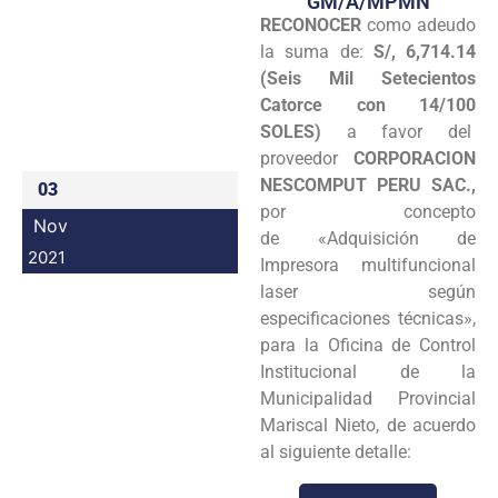
GM/A/MPMN
RECONOCER
como adeudo
Programas
la suma de:
S/, 6,714.14
Intranet
(Seis Mil Setecientos
Catorce con 14/100
SOLES)
a favor del
proveedor
CORPORACION
NESCOMPUT PERU SAC.,
03
por concepto
Nov
de «Adquisición de
2021
Impresora multifuncional
laser según
especificaciones técnicas»,
para la Oficina de Control
Institucional de la
Municipalidad Provincial
Mariscal Nieto, de acuerdo
al siguiente detalle: