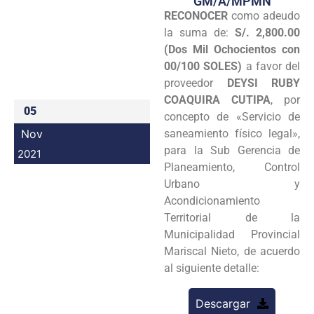
GM/A/MPMN
RECONOCER
como adeudo
Programas
la suma de:
S/. 2,800.00
Intranet
(Dos Mil Ochocientos con
00/100 SOLES)
a favor del
proveedor
DEYSI RUBY
COAQUIRA CUTIPA
, por
05
concepto de «Servicio de
Nov
saneamiento físico legal»,
para la Sub Gerencia de
2021
Planeamiento, Control
Urbano y
Acondicionamiento
Territorial de la
Municipalidad Provincial
Mariscal Nieto, de acuerdo
al siguiente detalle:
Descargar