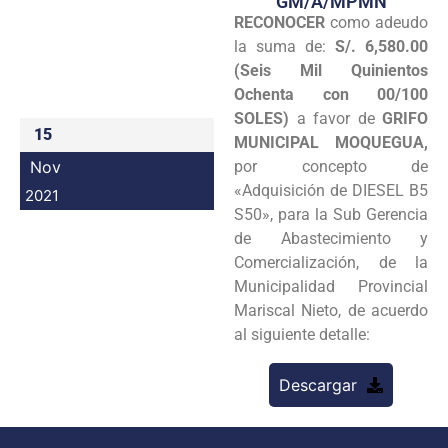
GM/A/MPMN
RECONOCER
como adeudo
Programas
la suma de:
S/. 6,580.00
Intranet
(Seis Mil Quinientos
Ochenta con 00/100
SOLES)
a favor de
GRIFO
15
MUNICIPAL MOQUEGUA,
Nov
por concepto de
«Adquisición de DIESEL B5
2021
S50», para la Sub Gerencia
de Abastecimiento y
Comercialización, de la
Municipalidad Provincial
Mariscal Nieto, de acuerdo
al siguiente detalle:
Descargar