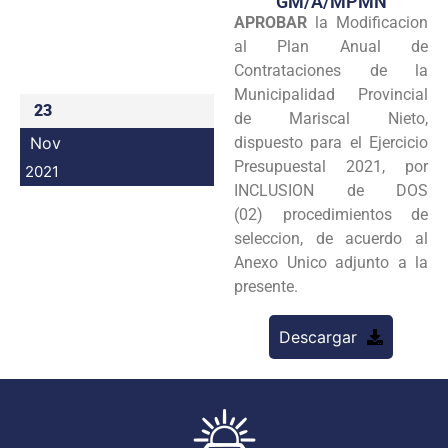
GM/A/MPMN
APROBAR
la Modificacion
Programas
al Plan Anual de
Intranet
Contrataciones de la
Municipalidad Provincial
23
de Mariscal Nieto,
Nov
dispuesto para el Ejercicio
Presupuestal 2021, por
2021
INCLUSION de DOS
(02) procedimientos de
seleccion, de acuerdo al
Anexo Unico adjunto a la
presente.
Descargar