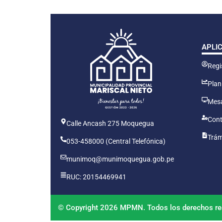
APLI
Regis
Plan
Mesa
Cont
Calle Ancash 275 Moquegua
Trám
053-458000 (Central Telefónica)
munimoq@munimoquegua.gob.pe
RUC: 20154469941
© Copyright 2026 MPMN. Todos los derechos re