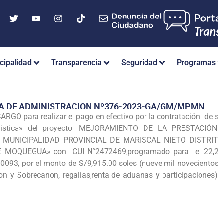
cipalidad
Transparencia
Seguridad
Programas
IA DE ADMINISTRACION Nº376-2023-GA/GM/MPMN
ARGO para realizar el pago en efectivo por la contratación de s
Artistica» del proyecto: MEJORAMIENTO DE LA PRESTAC
 MUNICIPALIDAD PROVINCIAL DE MARISCAL NIETO DISTRI
OQUEGUA» con CUI N°2472469,programado para el 22,23,2
0093, por el monto de S/9,915.00 soles (nueve mil noveciento
n y Sobrecanon, regalias,renta de aduanas y participaciones),