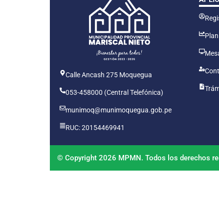
Regis
Plan
Mesa
Cont
Calle Ancash 275 Moquegua
Trám
053-458000 (Central Telefónica)
munimoq@munimoquegua.gob.pe
RUC: 20154469941
© Copyright 2026 MPMN. Todos los derechos re