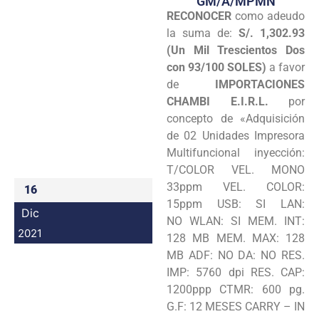
GM/A/MPMN
RECONOCER
como adeudo
Programas
la suma de:
S/. 1,302.93
Intranet
(Un Mil Trescientos Dos
con 93/100 SOLES)
a favor
de
IMPORTACIONES
CHAMBI E.I.R.L.
por
concepto de «Adquisición
de 02 Unidades Impresora
Multifuncional inyección:
T/COLOR VEL. MONO
33ppm VEL. COLOR:
16
15ppm USB: SI LAN:
Dic
NO WLAN: SI MEM. INT:
2021
128 MB MEM. MAX: 128
MB ADF: NO DA: NO RES.
IMP: 5760 dpi RES. CAP:
1200ppp CTMR: 600 pg.
G.F: 12 MESES CARRY – IN