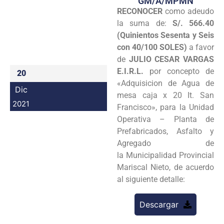
GM/A/MPMN
RECONOCER
como adeudo
Programas
la suma de:
S/. 566.40
Intranet
(Quinientos Sesenta y Seis
con 40/100 SOLES)
a favor
de
JULIO CESAR VARGAS
E.I.R.L.
por concepto de
20
«Adquisicion de Agua de
Dic
mesa caja x 20 It. San
2021
Francisco», para la Unidad
Operativa – Planta de
Prefabricados, Asfalto y
Agregado de
la Municipalidad Provincial
Mariscal Nieto, de acuerdo
al siguiente detalle:
Descargar