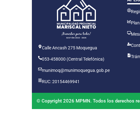
Regis
Plan
Mesa
Cont
Calle Ancash 275 Moquegua
Trám
053-458000 (Central Telefónica)
munimoq@munimoquegua.gob.pe
RUC: 20154469941
© Copyright 2026 MPMN. Todos los derechos re