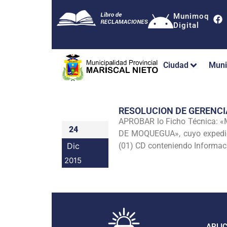
Munimoq
Digital
Ciudad
Muni
RESOLUCION DE GERENCI
APROBAR lo Ficho Técnica
24
DE MOQUEGUA», cuyo expediente
Dic
(01) CD conteniendo Informaci
2015
APLI