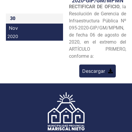
2020-GIP/GM/MPMN
RECTIFICAR DE OFICIO
, la
Programas
Resolución de Gerencia de
30
Intranet
Infraestructura Pública Nº
Nov
095-2020-GIP/GM/MPMN,
de fecha 06 de agosto de
2020
2020, en el extremo del
ARTÍCULO PRIMERO,
conforme a:
Descargar