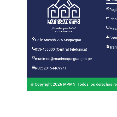
Regis
Plan
Mesa
Cont
Calle Ancash 275 Moquegua
Trám
053-458000 (Central Telefónica)
munimoq@munimoquegua.gob.pe
RUC: 20154469941
© Copyright 2026 MPMN. Todos los derechos re