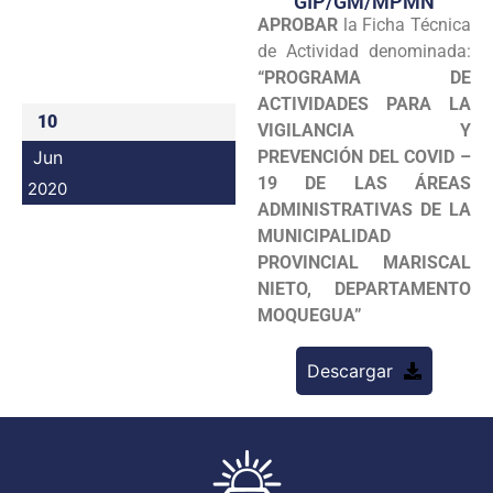
GIP/GM/MPMN
APROBAR
la Ficha Técnica
Programas
de Actividad denominada:
Intranet
“PROGRAMA DE
ACTIVIDADES PARA LA
10
VIGILANCIA Y
Jun
PREVENCIÓN DEL COVID –
19 DE LAS ÁREAS
2020
ADMINISTRATIVAS DE LA
MUNICIPALIDAD
PROVINCIAL MARISCAL
NIETO, DEPARTAMENTO
MOQUEGUA”
Descargar