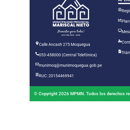
Regis
Plan
Mesa
Cont
Calle Ancash 275 Moquegua
Trám
053-458000 (Central Telefónica)
munimoq@munimoquegua.gob.pe
RUC: 20154469941
© Copyright 2026 MPMN. Todos los derechos re