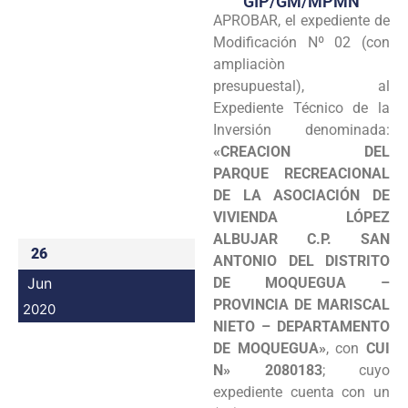
GIP/GM/MPMN
APROBAR, el expediente de
Programas
Modificación Nº 02 (con
Intranet
ampliaciòn
presupuestal), al
Expediente Técnico de la
Inversión denominada:
«CREACION DEL
PARQUE RECREACIONAL
DE LA ASOCIACIÓN DE
VIVIENDA LÓPEZ
ALBUJAR C.P. SAN
26
ANTONIO DEL DISTRITO
Jun
DE MOQUEGUA –
PROVINCIA DE MARISCAL
2020
NIETO – DEPARTAMENTO
DE MOQUEGUA»
, con
CUI
N» 2080183
; cuyo
expediente cuenta con un