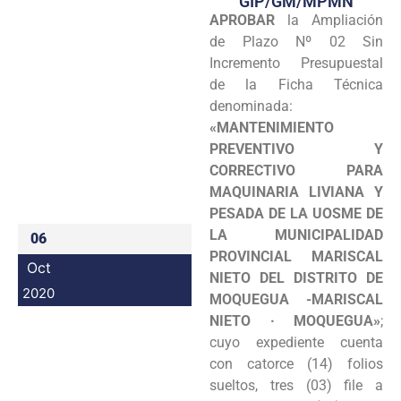
GIP/GM/MPMN
APROBAR
la Ampliación
Programas
de Plazo Nº 02 Sin
Intranet
Incremento Presupuestal
de la Ficha Técnica
denominada:
«MANTENIMIENTO
PREVENTIVO Y
CORRECTIVO PARA
MAQUINARIA LIVIANA Y
PESADA DE LA UOSME DE
LA MUNICIPALIDAD
06
PROVINCIAL MARISCAL
Oct
NIETO DEL DISTRITO DE
2020
MOQUEGUA -MARISCAL
NIETO · MOQUEGUA»
;
cuyo expediente cuenta
con catorce (14) folios
sueltos, tres (03) file a